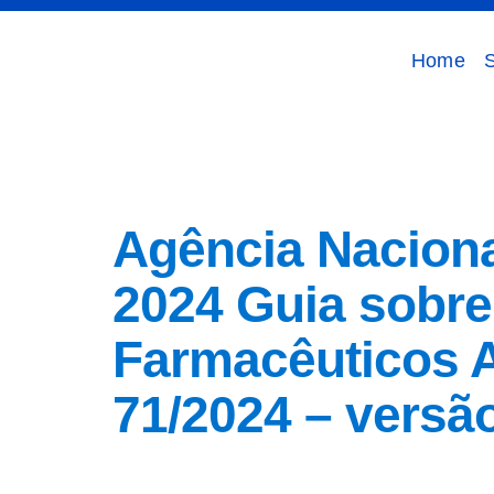
Home
Tag:
IFAs
Agência Nacional
2024 Guia sobr
Farmacêuticos A
71/2024 – versã