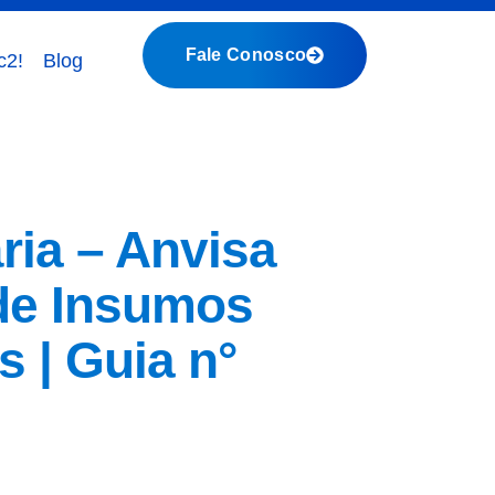
Fale Conosco
c2!
Blog
ria – Anvisa
de Insumos
 | Guia n°