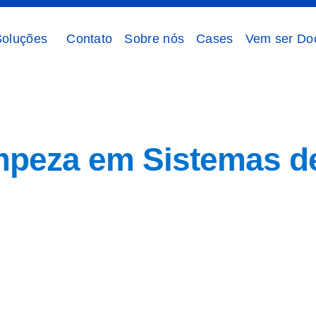
Soluções
Contato
Sobre nós
Cases
Vem ser Do
mas de água
impeza em Sistemas d