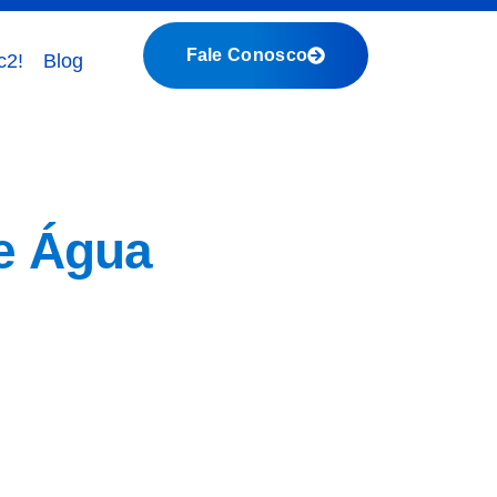
Fale Conosco
c2!
Blog
e Água